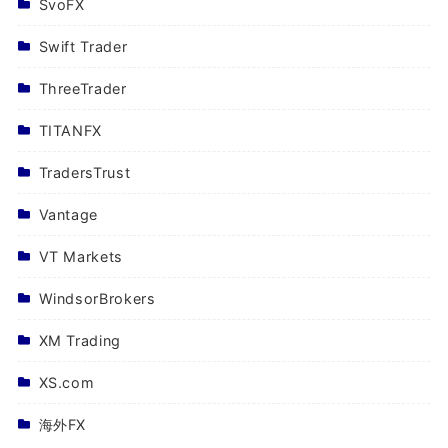
SvoFX
Swift Trader
ThreeTrader
TITANFX
TradersTrust
Vantage
VT Markets
WindsorBrokers
XM Trading
XS.com
海外FX