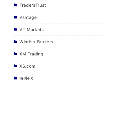
TradersTrust
Vantage
VT Markets
WindsorBrokers
XM Trading
XS.com
海外FX